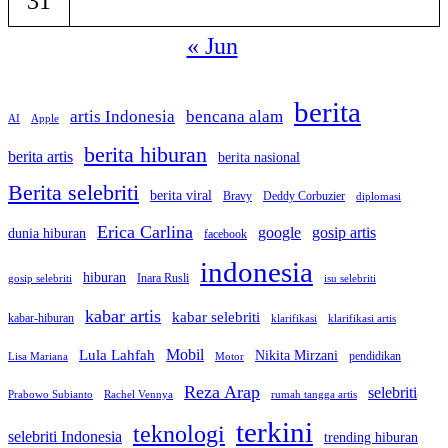
31
« Jun
berita
artis Indonesia
bencana alam
AI
Apple
berita hiburan
berita artis
berita nasional
Berita selebriti
berita viral
Bravy
Deddy Corbuzier
diplomasi
Erica Carlina
google
gosip artis
dunia hiburan
facebook
indonesia
hiburan
Inara Rusli
gosip selebriti
isu selebriti
kabar artis
kabar selebriti
kabar-hiburan
klarifikasi
klarifikasi artis
Mobil
Lula Lahfah
Nikita Mirzani
pendidikan
Lisa Mariana
Motor
Reza Arap
selebriti
Prabowo Subianto
Rachel Vennya
rumah tangga artis
terkini
teknologi
selebriti Indonesia
trending hiburan